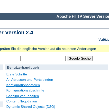
Apache HTTP Server Version
 Version 2.4
Verfüg
e prüfen Sie die englische Version auf die neuesten Änderungen.
Benutzerhandbuch
Erste Schritte
An Adressen und Ports binden
Konfigurationsdateien
Konfigurationsabschnitte
Caching von Inhalten
Content Negotiation
Dynamic Shared Objects (DSO)