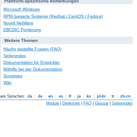
Plattform-spezifische Anmerkungen
Microsoft Windows
RPM-basierte Systeme (Redhat / CentOS / Fedora)
Novell NetWare
EBCDIC-Portierung
Weitere Themen
Häufig gestellte Fragen (FAQ)
Seitenindex
Dokumentation für Entwickler
Mithilfe bei der Dokumentation
Sonstiges
Wiki
bare Sprachen:
da
|
de
|
en
|
es
|
fr
|
ja
|
ko
|
pt-br
|
tr
|
zh-cn
Module
|
Direktiven
|
FAQ
|
Glossar
|
Seitenindex