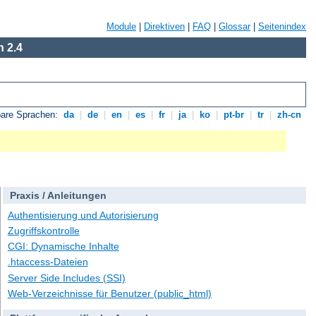
Module
|
Direktiven
|
FAQ
|
Glossar
|
Seitenindex
 2.4
bare Sprachen:
da
|
de
|
en
|
es
|
fr
|
ja
|
ko
|
pt-br
|
tr
|
zh-cn
Praxis / Anleitungen
Authentisierung und Autorisierung
Zugriffskontrolle
CGI: Dynamische Inhalte
.htaccess-Dateien
Server Side Includes (SSI)
Web-Verzeichnisse für Benutzer (public_html)