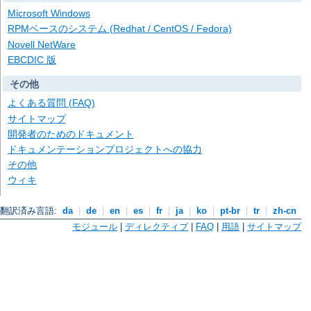
Microsoft Windows
RPMベースのシステム (Redhat / CentOS / Fedora)
Novell NetWare
EBCDIC 版
その他
よくある質問 (FAQ)
サイトマップ
開発者のためのドキュメント
ドキュメンテーションプロジェクトへの協力
その他
ウィキ
翻訳済み言語:
da
|
de
|
en
|
es
|
fr
|
ja
|
ko
|
pt-br
|
tr
|
zh-cn
モジュール
|
ディレクティブ
|
FAQ
|
用語
|
サイトマップ