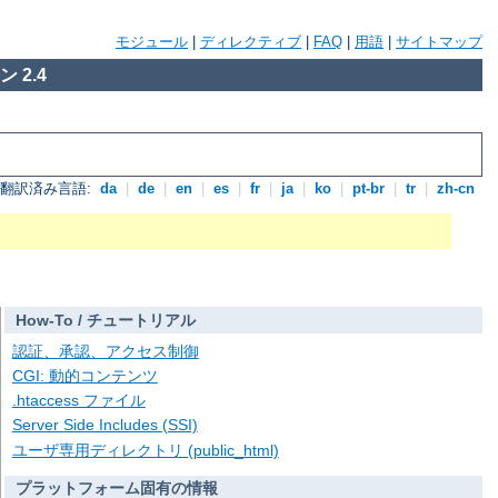
モジュール
|
ディレクティブ
|
FAQ
|
用語
|
サイトマップ
 2.4
翻訳済み言語:
da
|
de
|
en
|
es
|
fr
|
ja
|
ko
|
pt-br
|
tr
|
zh-cn
How-To / チュートリアル
認証、承認、アクセス制御
CGI: 動的コンテンツ
.htaccess ファイル
Server Side Includes (SSI)
ユーザ専用ディレクトリ (public_html)
プラットフォーム固有の情報