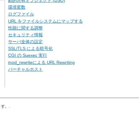
動的共有オブジェクト (DSO)
環境変数
ログファイル
URL をファイルシステムにマップする
性能に関する調整
セキュリティ情報
サーバ全体の設定
SSL/TLS による暗号化
CGI の Suexec 実行
mod_rewriteによる URL Rewriting
バーチャルホスト
す。.