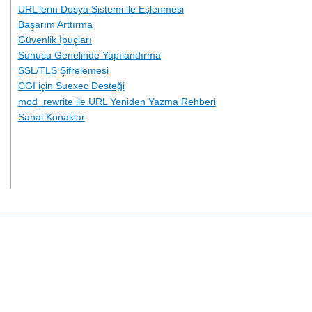
URL’lerin Dosya Sistemi ile Eşlenmesi
Başarım Arttırma
Güvenlik İpuçları
Sunucu Genelinde Yapılandırma
SSL/TLS Şifrelemesi
CGI için Suexec Desteği
mod_rewrite ile URL Yeniden Yazma Rehberi
Sanal Konaklar