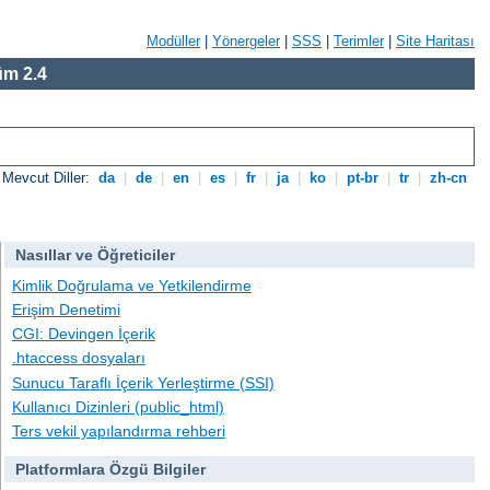
Modüller
|
Yönergeler
|
SSS
|
Terimler
|
Site Haritası
m 2.4
Mevcut Diller:
da
|
de
|
en
|
es
|
fr
|
ja
|
ko
|
pt-br
|
tr
|
zh-cn
Nasıllar ve Öğreticiler
Kimlik Doğrulama ve Yetkilendirme
Erişim Denetimi
CGI: Devingen İçerik
.htaccess dosyaları
Sunucu Taraflı İçerik Yerleştirme (SSI)
Kullanıcı Dizinleri (public_html)
Ters vekil yapılandırma rehberi
Platformlara Özgü Bilgiler