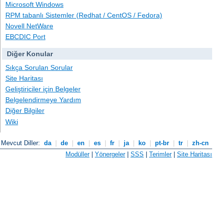
Microsoft Windows
RPM tabanlı Sistemler (Redhat / CentOS / Fedora)
Novell NetWare
EBCDIC Port
Diğer Konular
Sıkça Sorulan Sorular
Site Haritası
Geliştiriciler için Belgeler
Belgelendirmeye Yardım
Diğer Bilgiler
Wiki
Mevcut Diller:
da
|
de
|
en
|
es
|
fr
|
ja
|
ko
|
pt-br
|
tr
|
zh-cn
Modüller
|
Yönergeler
|
SSS
|
Terimler
|
Site Haritası